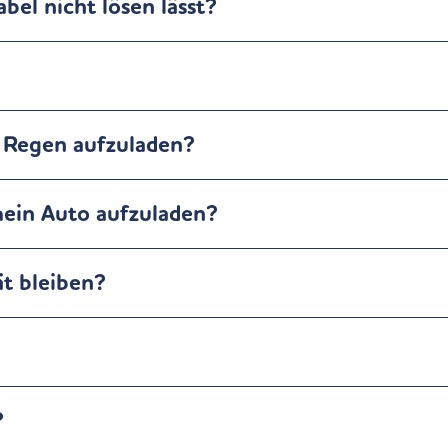
el nicht lösen lässt?
m Regen aufzuladen?
mein Auto aufzuladen?
t bleiben?
?