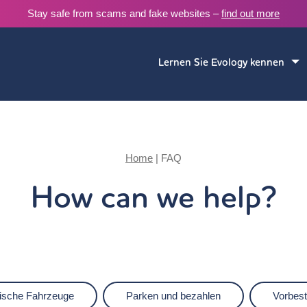
Stay safe from scams and fake websites –
find out more
Lernen Sie Evology kennen
Home
|
FAQ
How can we help?
rische Fahrzeuge
Parken und bezahlen
Vorbest